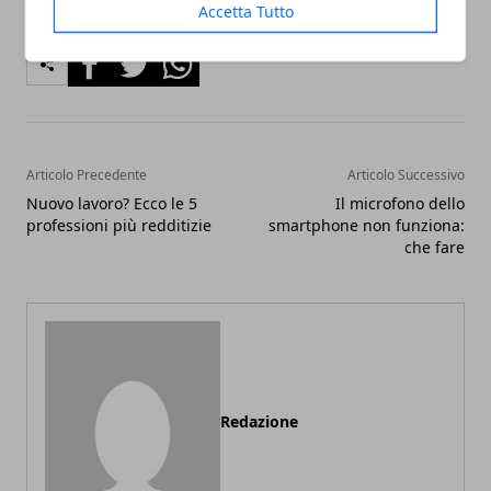
Accetta Tutto
Facebook
Twitter
Whatsapp
Articolo Precedente
Articolo Successivo
Nuovo lavoro? Ecco le 5
Il microfono dello
professioni più redditizie
smartphone non funziona:
che fare
Redazione