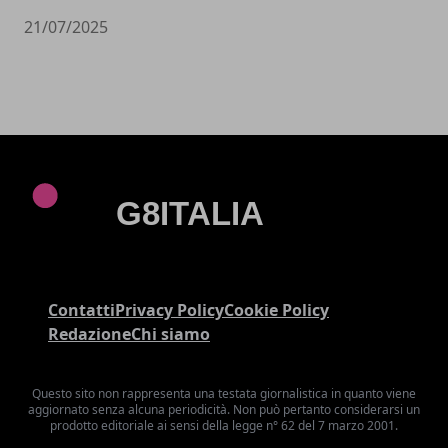
21/07/2025
Contatti
Privacy Policy
Cookie Policy
Redazione
Chi siamo
Questo sito non rappresenta una testata giornalistica in quanto viene
aggiornato senza alcuna periodicità. Non può pertanto considerarsi un
prodotto editoriale ai sensi della legge n° 62 del 7 marzo 2001.