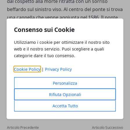
dal cospetto alla morte ritratta con un sorriso
beffardo sul sinistro viso. Al centro del ponte si trova
una cappella che venne aggiunta nel 1586. Il ponte
venne distrutto da una disastrosa piena nel 1566 ma
Consenso sui Cookie
rapidamente ricostruito. Una passeggiata nel centro
storico di Lucerna ti porterà ad ammirare delle
Utilizziamo i cookie per ottimizzare il nostro sito
web e il nostro servizio. Puoi scegliere a quali
originalissime case a graticcio con le facciate
categorie dare il tuo consenso.
piacevolmente dipinte.
Cookie Policy
|
Privacy Policy
Personalizza
Rifiuta Opzionali
Facebook
Twitter
Whatsapp
Accetta Tutto
Articolo Precedente
Articolo Successivo