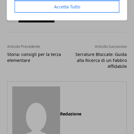
Accetta Tutto
Facebook
Twitter
Whatsapp
Articolo Precedente
Articolo Successivo
Storia: consigli per la terza
Serrature Bloccate: Guida
elementare
alla Ricerca di un Fabbro
Affidabile
Redazione