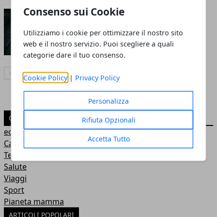
Consenso sui Cookie
Come si montano le barre
portatutto
Utilizziamo i cookie per ottimizzare il nostro sito
web e il nostro servizio. Puoi scegliere a quali
Redazione
- 18 mag 2022
categorie dare il tuo consenso.
Articolo Successivo
Cookie Policy
|
Privacy Policy
Personalizza
CATEGORIE
Rifiuta Opzionali
economia
Accetta Tutto
Casa
Tecnologia
Salute
Viaggi
Sport
Pianeta mamma
ARTICOLI POPOLARI