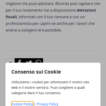
migliore che puoi adottare. Ricorda può capitare che
per il tuo isolamento hai a disposizione
detrazioni
fiscali
, informati con il tuo comune e con un
professionista per capire se anche per i lavori che
andrai a svolgere te è possibile.
Facebook
Twitter
Whatsapp
Consenso sui Cookie
Utilizziamo i cookie per ottimizzare il nostro sito
Articolo Precedente
Articolo Successivo
web e il nostro servizio. Puoi scegliere a quali
categorie dare il tuo consenso.
Tutti i compiti da svolgere
Cucina componibile,
quando si trasloca
arredarla con stile
Cookie Policy
|
Privacy Policy