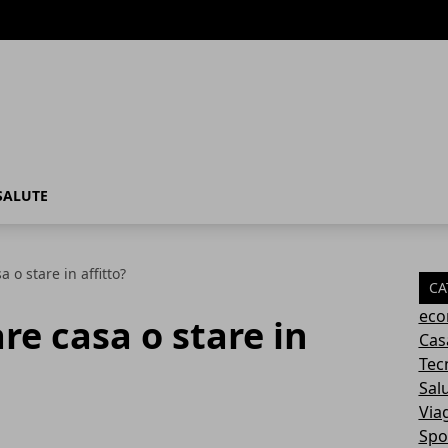
SALUTE
 o stare in affitto?
CA
eco
re casa o stare in
Cas
Tec
Sal
Via
Spo