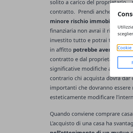
solito a carico del proprietario
contratto.
Prendi anche in consi
Cons
minore rischio immobiliare
: in
Utilizzi
finanziaria non avrai il rischio di
sceglie
investito tutto e potrai trovare so
Cookie 
in affitto
potrebbe avere alcune 
contratto e dal proprietario: ra
significative modifiche alla cas
contrario chi acquista dovrà dar 
importanti che dovranno essere 
esteticamente modificare l’inter
Quando conviene comprare casa
L’acquisto di una casa ha svanta
nell’ottenimento di un mutuo
m