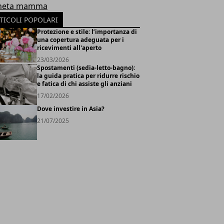
neta mamma
TICOLI POPOLARI
Protezione e stile: l’importanza di
una copertura adeguata per i
ricevimenti all'aperto
23/03/2026
Spostamenti (sedia-letto-bagno):
la guida pratica per ridurre rischio
e fatica di chi assiste gli anziani
17/02/2026
Dove investire in Asia?
21/07/2025