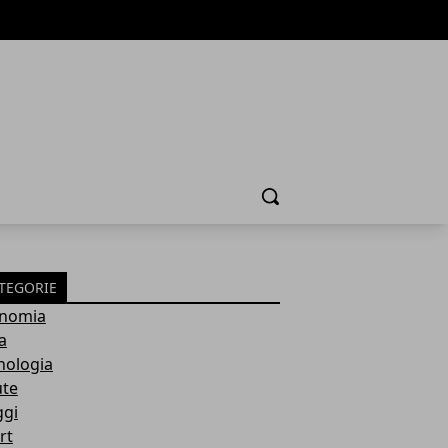
Cerca
TEGORIE
nomia
a
nologia
ute
ggi
rt