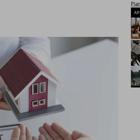
Pia
AR