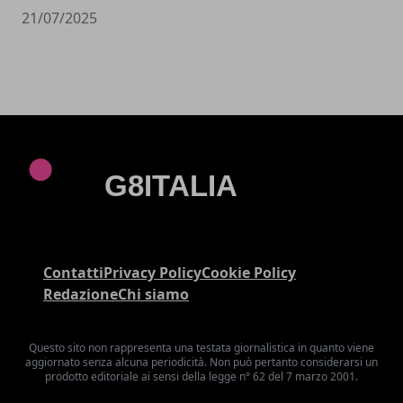
21/07/2025
Contatti
Privacy Policy
Cookie Policy
Redazione
Chi siamo
Questo sito non rappresenta una testata giornalistica in quanto viene
aggiornato senza alcuna periodicità. Non può pertanto considerarsi un
prodotto editoriale ai sensi della legge n° 62 del 7 marzo 2001.