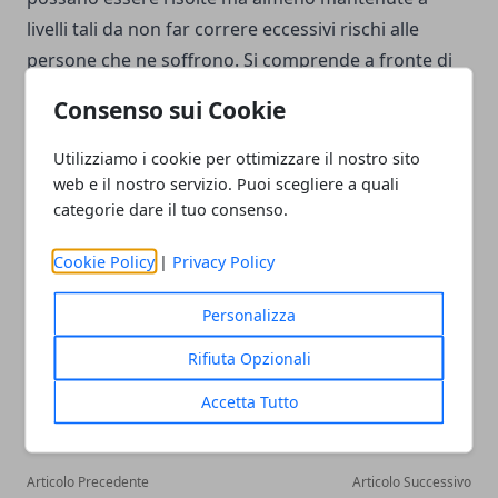
livelli tali da non far correre eccessivi rischi alle
persone che ne soffrono. Si comprende a fronte di
tutto quanto detto come la Polmonite ab ingestis sia
Consenso sui Cookie
una patologia che interessa soprattutto le persone
in età più avanzata laddove i meccanismi di controllo
Utilizziamo i cookie per ottimizzare il nostro sito
della deglutizione è meno efficiente che nelle
web e il nostro servizio. Puoi scegliere a quali
categorie dare il tuo consenso.
persone più giovani.
Cookie Policy
|
Privacy Policy
Personalizza
Rifiuta Opzionali
Facebook
Twitter
Whatsapp
Accetta Tutto
Articolo Precedente
Articolo Successivo