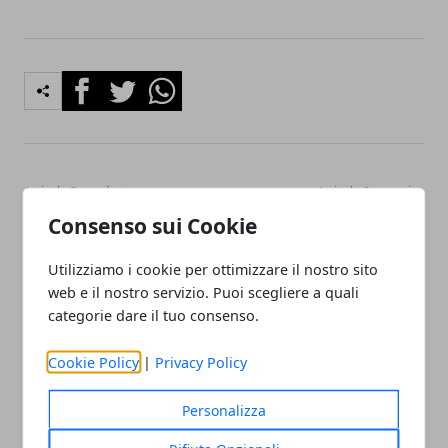
Facebook
Twitter
Whatsapp
Articolo Precedente
Articolo Successivo
Le 8 città italiane da
L'Importanza del Supporto:
Consenso sui Cookie
visitare almeno una volta
Quando e Dove Può Fare la
nella vita
Differenza
Utilizziamo i cookie per ottimizzare il nostro sito
web e il nostro servizio. Puoi scegliere a quali
categorie dare il tuo consenso.
Cookie Policy
|
Privacy Policy
Personalizza
Redazione